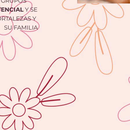
E GRUPOS
ENCIAL
Y SE
ORTALEZAS Y
,
SU FAMILIA