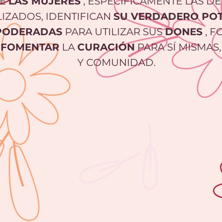
E
LAS MUJERES
, ESPECÍFICAMENTE LAS D
IZADOS, IDENTIFICAN
SU VERDADERO POT
PODERADAS
PARA UTILIZAR SUS
DONES
, F
A
FOMENTAR
LA
CURACIÓN
PARA SÍ MISMAS
Y COMUNIDAD.