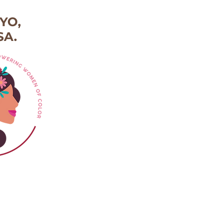
YO,
A.