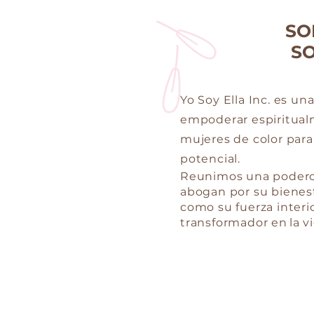
SO
S
Yo Soy Ella Inc. es un
empoderar espiritualm
mujeres de color par
potencial.
Reunimos una podero
abogan por su bienest
como su fuerza interi
transformador en
la v