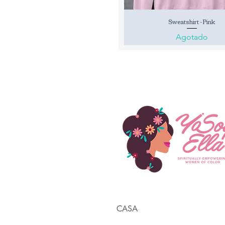
Sweatshirt -Pink
Vista rápida
Agotado
CASA