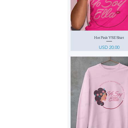
Hot Pink YSE Shirt
Vista rápida
Precio
USD 20.00